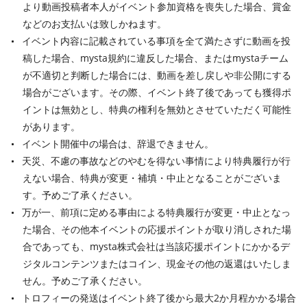
より動画投稿者本人がイベント参加資格を喪失した場合、賞金
などのお支払いは致しかねます。
イベント内容に記載されている事項を全て満たさずに動画を投
稿した場合、mysta規約に違反した場合、またはmystaチーム
が不適切と判断した場合には、動画を差し戻しや非公開にする
場合がございます。その際、イベント終了後であっても獲得ポ
イントは無効とし、特典の権利を無効とさせていただく可能性
があります。
イベント開催中の場合は、辞退できません。
天災、不慮の事故などのやむを得ない事情により特典履行が行
えない場合、特典が変更・補填・中止となることがございま
す。予めご了承ください。
万が一、前項に定める事由による特典履行が変更・中止となっ
た場合、その他本イベントの応援ポイントが取り消しされた場
合であっても、mysta株式会社は当該応援ポイントにかかるデ
ジタルコンテンツまたはコイン、現金その他の返還はいたしま
せん。予めご了承ください。
トロフィーの発送はイベント終了後から最大2か月程かかる場合