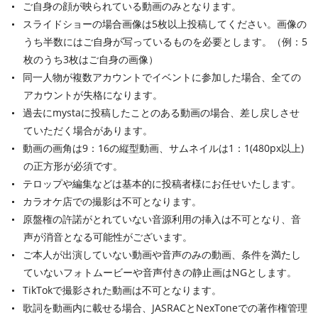
ご自身の顔が映られている動画のみとなります。
スライドショーの場合画像は5枚以上投稿してください。画像の
うち半数にはご自身が写っているものを必要とします。（例：5
枚のうち3枚はご自身の画像）
同一人物が複数アカウントでイベントに参加した場合、全ての
アカウントが失格になります。
過去にmystaに投稿したことのある動画の場合、差し戻しさせ
ていただく場合があります。
動画の画角は9：16の縦型動画、サムネイルは1：1(480px以上)
の正方形が必須です。
テロップや編集などは基本的に投稿者様にお任せいたします。
カラオケ店での撮影は不可となります。
原盤権の許諾がとれていない音源利用の挿入は不可となり、音
声が消音となる可能性がございます。
ご本人が出演していない動画や音声のみの動画、条件を満たし
ていないフォトムービーや音声付きの静止画はNGとします。
TikTokで撮影された動画は不可となります。
歌詞を動画内に載せる場合、JASRACとNexToneでの著作権管理