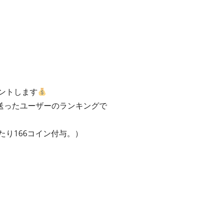
ントします
送ったユーザーのランキングで
たり166コイン付与。）