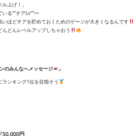
ベル上げ！」
る””チアLv””
高いほどチアを貯めておくためのゲージが大きくなるんです
どんどんレベルアップしちゃおう
ンのみんなへメッセージ
」
にランキング1位を目指そう
0,000円