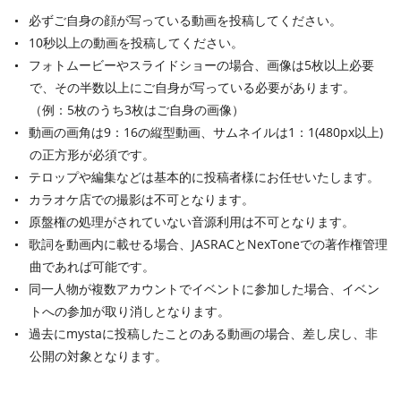
必ずご自身の顔が写っている動画を投稿してください。
10秒以上の動画を投稿してください。
フォトムービーやスライドショーの場合、画像は5枚以上必要
で、その半数以上にご自身が写っている必要があります。
（例：5枚のうち3枚はご自身の画像）
動画の画角は9：16の縦型動画、サムネイルは1：1(480px以上)
の正方形が必須です。
テロップや編集などは基本的に投稿者様にお任せいたします。
カラオケ店での撮影は不可となります。
原盤権の処理がされていない音源利用は不可となります。
歌詞を動画内に載せる場合、JASRACとNexToneでの著作権管理
曲であれば可能です。
同一人物が複数アカウントでイベントに参加した場合、イベン
トへの参加が取り消しとなります。
過去にmystaに投稿したことのある動画の場合、差し戻し、非
公開の対象となります。