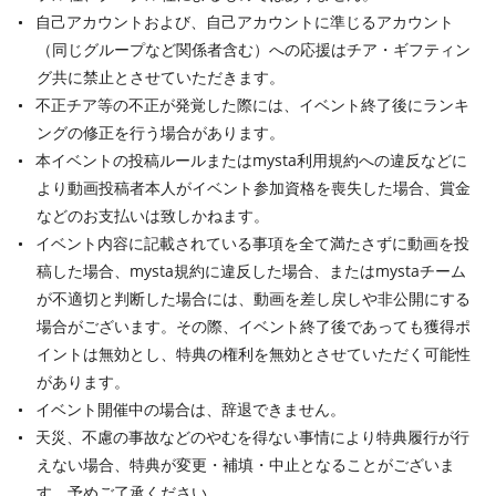
自己アカウントおよび、自己アカウントに準じるアカウント
（同じグループなど関係者含む）への応援はチア・ギフティン
グ共に禁止とさせていただきます。
不正チア等の不正が発覚した際には、イベント終了後にランキ
ングの修正を行う場合があります。
本イベントの投稿ルールまたはmysta利用規約への違反などに
より動画投稿者本人がイベント参加資格を喪失した場合、賞金
などのお支払いは致しかねます。
イベント内容に記載されている事項を全て満たさずに動画を投
稿した場合、mysta規約に違反した場合、またはmystaチーム
が不適切と判断した場合には、動画を差し戻しや非公開にする
場合がございます。その際、イベント終了後であっても獲得ポ
イントは無効とし、特典の権利を無効とさせていただく可能性
があります。
イベント開催中の場合は、辞退できません。
天災、不慮の事故などのやむを得ない事情により特典履行が行
えない場合、特典が変更・補填・中止となることがございま
す。予めご了承ください。