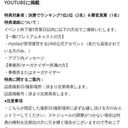
YOUTUBEに掲載
特典対象者：決勝でランキング1位2位（2名）＆審査員賞（1名）
特典連絡について：
イベント終了後5営業日以内に以下の方法でご連絡いたします。
【一般/プレミアムキャストの方】
・mystaが管理運営するLINE公式アカウント（友だち追加されて
いる方のみ。）
・アプリ内メッセージ
【事務所/オーガナイザー所属の方】
・事務所またはオーガナイザー
特典に関するご案内：
誌面撮影日/撮影場所：決まり次第発表します。
誌面掲載号：決まり次第発表します。
●注意事項
・こちらが指定した撮影日/撮影場所に必ずお越し頂ける方のみエ
ントリーしてください。スケジュールの調整がつかない場合は特
典の権利を次順位の方に引き継ぐ場合がございますので予めご了