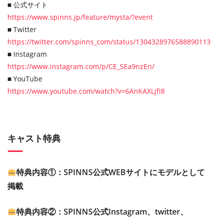
■ 公式サイト
https://www.spinns.jp/feature/mysta/?event
■ Twitter
https://twitter.com/spinns_com/status/1304328976588890113
■ Instagram
https://www.instagram.com/p/CE_SEa9nzEn/
■ YouTube
https://www.youtube.com/watch?v=6AnKAXLjfI8
キャスト特典
特典内容①：SPINNS公式WEBサイトにモデルとして
掲載
特典内容②：SPINNS公式Instagram、twitter、