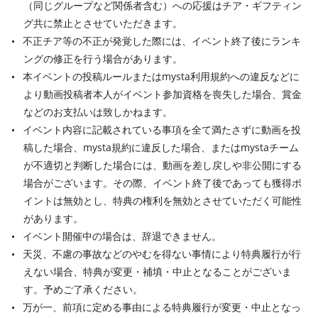
（同じグループなど関係者含む）への応援はチア・ギフティン
グ共に禁止とさせていただきます。
不正チア等の不正が発覚した際には、イベント終了後にランキ
ングの修正を行う場合があります。
本イベントの投稿ルールまたはmysta利用規約への違反などに
より動画投稿者本人がイベント参加資格を喪失した場合、賞金
などのお支払いは致しかねます。
イベント内容に記載されている事項を全て満たさずに動画を投
稿した場合、mysta規約に違反した場合、またはmystaチーム
が不適切と判断した場合には、動画を差し戻しや非公開にする
場合がございます。その際、イベント終了後であっても獲得ポ
イントは無効とし、特典の権利を無効とさせていただく可能性
があります。
イベント開催中の場合は、辞退できません。
天災、不慮の事故などのやむを得ない事情により特典履行が行
えない場合、特典が変更・補填・中止となることがございま
す。予めご了承ください。
万が一、前項に定める事由による特典履行が変更・中止となっ