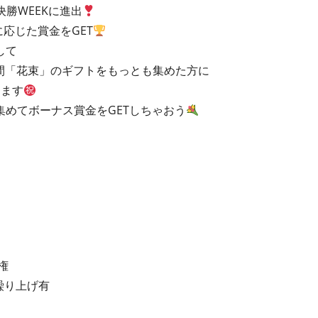
は決勝WEEKに進出
に応じた賞金をGET
して
の期間「花束」のギフトをもっとも集めた方に
します
めてボーナス賞金をGETしちゃおう
権
繰り上げ有