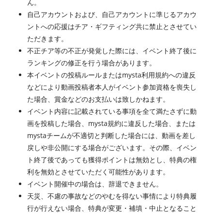
ん。
自己アカウントおよび、自己アカウントに準じるアカウ
ントへの応援はチア・ギフティング共に禁止とさせてい
ただきます。
不正チア等の不正が発覚した際には、イベント終了後に
ランキングの修正を行う場合があります。
本イベントの投稿ルールまたはmysta利用規約への違反
などにより動画投稿者本人がイベント参加資格を喪失し
た場合、賞金などのお支払いは致しかねます。
イベント内容に記載されている事項を全て満たさずに動
画を投稿した場合、mysta規約に違反した場合、または
mystaチームが不適切と判断した場合には、動画を差し
戻しや非公開にする場合がございます。その際、イベン
ト終了後であっても獲得ポイントは無効とし、特典の権
利を無効とさせていただく可能性があります。
イベント開催中の場合は、辞退できません。
天災、不慮の事故などのやむを得ない事情により特典履
行が行えない場合、特典が変更・補填・中止となること