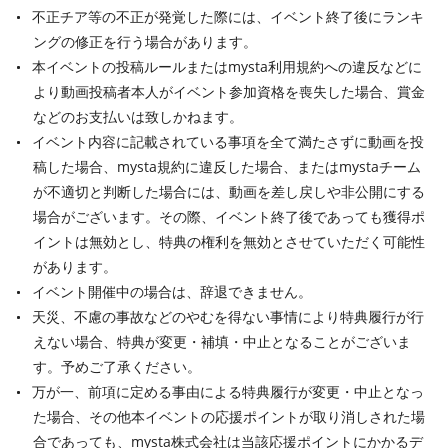
不正チア等の不正が発覚した際には、イベント終了後にランキ
ングの修正を行う場合があります。
本イベントの投稿ルールまたはmysta利用規約への違反などに
より動画投稿者本人がイベント参加資格を喪失した場合、賞金
などのお支払いは致しかねます。
イベント内容に記載されている事項を全て満たさずに動画を投
稿した場合、mysta規約に違反した場合、またはmystaチーム
が不適切と判断した場合には、動画を差し戻しや非公開にする
場合がございます。その際、イベント終了後であっても獲得ポ
イントは無効とし、特典の権利を無効とさせていただく可能性
があります。
イベント開催中の場合は、辞退できません。
天災、不慮の事故などのやむを得ない事情により特典履行が行
えない場合、特典が変更・補填・中止となることがございま
す。予めご了承ください。
万が一、前項に定める事由による特典履行が変更・中止となっ
た場合、その他本イベントの応援ポイントが取り消しされた場
合であっても、mysta株式会社は当該応援ポイントにかかるデ