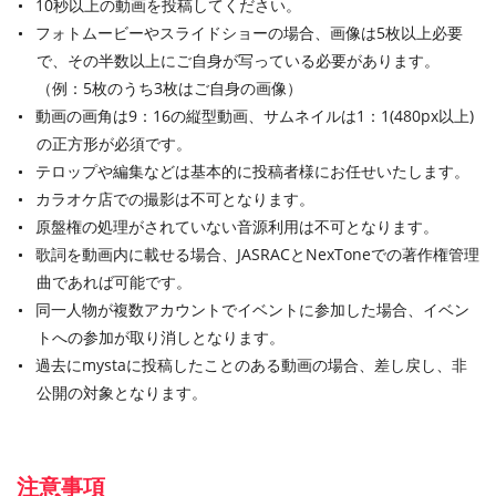
10秒以上の動画を投稿してください。
フォトムービーやスライドショーの場合、画像は5枚以上必要
で、その半数以上にご自身が写っている必要があります。
（例：5枚のうち3枚はご自身の画像）
動画の画角は9：16の縦型動画、サムネイルは1：1(480px以上)
の正方形が必須です。
テロップや編集などは基本的に投稿者様にお任せいたします。
カラオケ店での撮影は不可となります。
原盤権の処理がされていない音源利用は不可となります。
歌詞を動画内に載せる場合、JASRACとNexToneでの著作権管理
曲であれば可能です。
同一人物が複数アカウントでイベントに参加した場合、イベン
トへの参加が取り消しとなります。
過去にmystaに投稿したことのある動画の場合、差し戻し、非
公開の対象となります。
注意事項