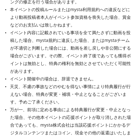
ングの修正を行う場合があります。
本イベントの投稿ルールまたはmysta利用規約への違反などに
より動画投稿者本人がイベント参加資格を喪失した場合、賞金
などのお支払いは致しかねます。
イベント内容に記載されている事項を全て満たさずに動画を投
稿した場合、mysta規約に違反した場合、またはmystaチーム
が不適切と判断した場合には、動画を差し戻しや非公開にする
場合がございます。その際、イベント終了後であっても獲得ポ
イントは無効とし、特典の権利を無効とさせていただく可能性
があります。
イベント開催中の場合は、辞退できません。
天災、不慮の事故などのやむを得ない事情により特典履行が行
えない場合、特典が変更・補填・中止となることがございま
す。予めご了承ください。
万が一、前項に定める事由による特典履行が変更・中止となっ
た場合、その他本イベントの応援ポイントが取り消しされた場
合であっても、mysta株式会社は当該応援ポイントにかかるデ
ジタルコンテンツまたはコイン、現金その他の返還はいたしま