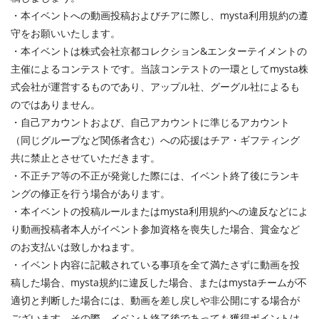
・本イベントへの動画投稿およびチアに際し、mysta利用規約の遵
守をお願いいたします。
・本イベントは株式会社京都コレクション&エンターテイメントの
主催によるコンテストです。当該コンテストの一環としてmysta株
式会社が運営するものであり、アップル社、グーグル社によるも
のではありません。
・自己アカウントおよび、自己アカウントに準じるアカウント
（同じグループなど関係者含む）への応援はチア・ギフティング
共に禁止とさせていただきます。
・不正チア等の不正が発覚した際には、イベント終了後にランキ
ングの修正を行う場合があります。
・本イベントの投稿ルールまたはmysta利用規約への違反などによ
り動画投稿者本人がイベント参加資格を喪失した場合、賞金など
のお支払いは致しかねます。
・イベント内容に記載されている事項を全て満たさずに動画を投
稿した場合、mysta規約に違反した場合、またはmystaチームが不
適切と判断した場合には、動画を差し戻しや非公開にする場合が
ございます。その際、イベント終了後であっても獲得ポイントは