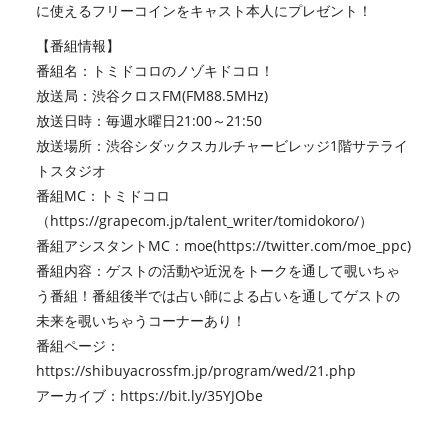
に使えるフリーコインをキャスト本人にプレゼント！
【番組情報】
番組名：トミドコロのノゾキドコロ！
放送局：渋谷クロスFM(FM88.5MHz)
放送日時：毎週水曜日21:00～21:50
放送場所：渋谷シダックスカルチャービレッジ1階サテライ
トスタジオ
番組MC：トミドコロ
（
https://grapecom.jp/talent_writer/tomidokoro/
）
番組アシスタントMC：moe(
https://twitter.com/moe_ppc
)
番組内容：ゲストの活動や近況をトークを通して覗いちゃ
う番組！番組後半では占い師による占いを通してゲストの
未来を覗いちゃうコーナーあり！
番組ページ：
https://shibuyacrossfm.jp/program/wed/21.php
アーカイブ：
https://bit.ly/35YJObe