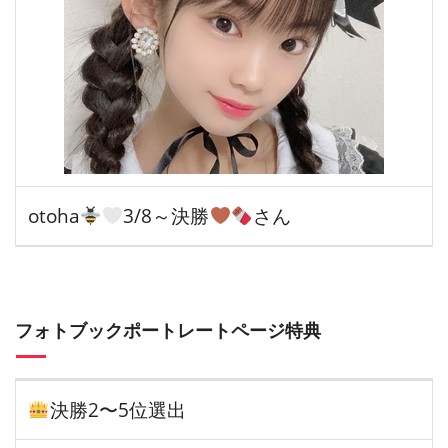
otoha
3/8～決勝
さん
フォトブックポートレートページ特典
決勝2〜5位選出