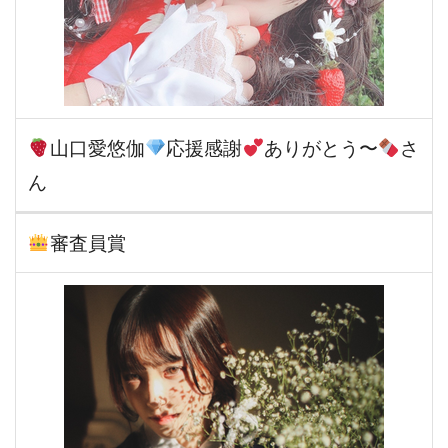
山口愛悠伽
応援感謝
ありがとう〜
さ
ん
審査員賞