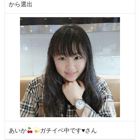
から選出
あいか
ガチイベ中です
♥
さん