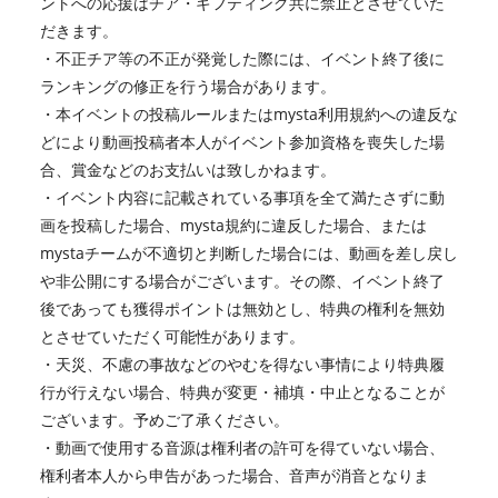
ントへの応援はチア・ギフティング共に禁止とさせていた
だきます。
・不正チア等の不正が発覚した際には、イベント終了後に
ランキングの修正を行う場合があります。
・本イベントの投稿ルールまたはmysta利用規約への違反な
どにより動画投稿者本人がイベント参加資格を喪失した場
合、賞金などのお支払いは致しかねます。
・イベント内容に記載されている事項を全て満たさずに動
画を投稿した場合、mysta規約に違反した場合、または
mystaチームが不適切と判断した場合には、動画を差し戻し
や非公開にする場合がございます。その際、イベント終了
後であっても獲得ポイントは無効とし、特典の権利を無効
とさせていただく可能性があります。
・天災、不慮の事故などのやむを得ない事情により特典履
行が行えない場合、特典が変更・補填・中止となることが
ございます。予めご了承ください。
・動画で使用する音源は権利者の許可を得ていない場合、
権利者本人から申告があった場合、音声が消音となりま