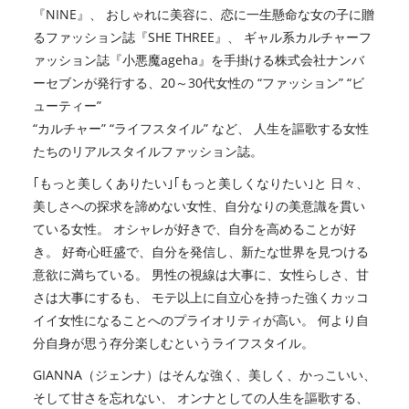
『NINE』、 おしゃれに美容に、恋に一生懸命な女の子に贈
るファッション誌『SHE THREE』、 ギャル系カルチャーフ
ァッション誌『小悪魔ageha』を⼿掛ける株式会社ナンバ
ーセブンが発行する、20～30代女性の “ファッション” “ビ
ューティー”
“カルチャー” “ライフスタイル” など、 人生を謳歌する女性
たちのリアルスタイルファッション誌。
｢もっと美しくありたい｣｢もっと美しくなりたい｣と 日々、
美しさへの探求を諦めない女性、自分なりの美意識を貫い
ている女性。 オシャレが好きで、自分を高めることが好
き。 好奇心旺盛で、自分を発信し、新たな世界を見つける
意欲に満ちている。 男性の視線は大事に、女性らしさ、甘
さは大事にするも、 モテ以上に自立心を持った強くカッコ
イイ女性になることへのプライオリティが高い。 何より自
分自身が思う存分楽しむというライフスタイル。
GIANNA（ジェンナ）はそんな強く、美しく、かっこいい、
そして甘さを忘れない、 オンナとしての人生を謳歌する、