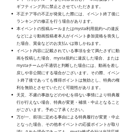
ギフティング共に禁止とさせていただきます。
不正チア等の不正が発覚した際には、イベント終了後に
ランキングの修正を行う場合があります。
本イベントの投稿ルールまたはmysta利用規約への違反
などにより動画投稿者本人がイベント参加資格を喪失し
た場合、賞金などのお支払いは致しかねます。
イベント内容に記載されている事項を全て満たさずに動
画を投稿した場合、mysta規約に違反した場合、または
mystaチームが不適切と判断した場合には、動画を差し
戻しや非公開にする場合がございます。その際、イベン
ト終了後であっても獲得ポイントは無効とし、特典の権
利を無効とさせていただく可能性があります。
天災、不慮の事故などのやむを得ない事情により特典履
行が行えない場合、特典が変更・補填・中止となること
がございます。予めご了承ください。
万が一、前項に定める事由による特典履行が変更・中止
となった場合、その他本イベントの応援ポイントが取り
消しされた場合であっても、mysta株式会社は当該応援