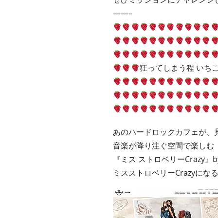
——–
狂ってしまう程 いちご
あのハードロックカフェが、
音楽が降り注ぐ空間で楽しむ
『ミス ストロベリーCrazy』by
ミスストロベリーCrazyにな