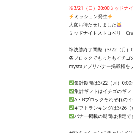
※3/21（日）20:00ミッド
ミッション発生
大変お待たせしました
ミッドナイトストロベリーCr
準決勝終了間際（3/22（月）0:0
各ブロックでもっともイチゴのギ
mystaアプリバナー掲載権
集計期間は3/22（月）0:00:0
集計ギフトはイチゴのギフ
A・Bブロックそれぞれの
ギフトランキングは3/26（金
バナー掲載の期間は指定で
ぜひミッションにチャレンジ