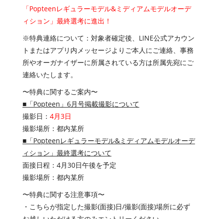
「Popteenレギュラーモデル&ミディアムモデルオーデ
ィション」最終選考に進出！
※特典連絡について：対象者確定後、LINE公式アカウン
トまたはアプリ内メッセージよりご本人にご連絡、事務
所やオーガナイザーに所属されている方は所属先宛にご
連絡いたします。
〜特典に関するご案内〜
■「Popteen」6月号掲載撮影について
撮影日：
4月3日
撮影場所：都内某所
■「Popteenレギュラーモデル&ミディアムモデルオーデ
ィション」最終選考について
面接日程：4月30日午後を予定
撮影場所：都内某所
〜特典に関する注意事項〜
・こちらが指定した撮影(面接)日/撮影(面接)場所に必ず
お越しいただける方のみエントリーください。