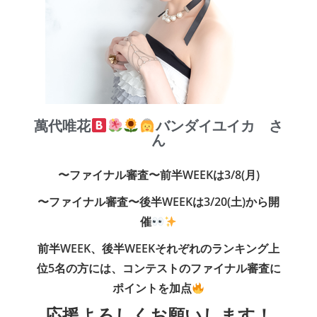
萬代唯花
バンダイユイカ さ
ん
〜ファイナル審査〜前半WEEKは3/8(月)
〜ファイナル審査〜後半WEEKは3/20(土)
から
開
催
前半WEEK、後半WEEKそれぞれのランキング上
位5名の方には、コンテストのファイナル審査に
ポイントを加点
応援よろしくお願いします！