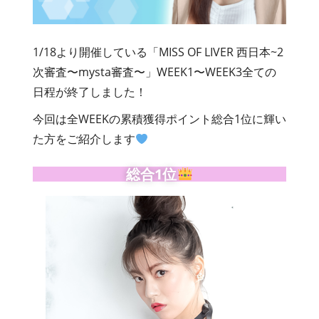
1/18より開催している「
MISS OF LIVER 西日本~2
次審査〜mysta審査〜
」WEEK1〜WEEK3全ての
日程が終了しました！
今回は全WEEKの累積獲得ポイント総合1位に輝い
た方をご紹介します
総合1位