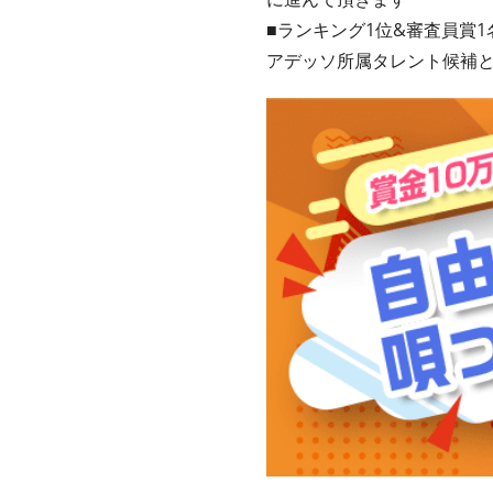
■ランキング1位&審査員賞1
アデッソ所属タレント候補