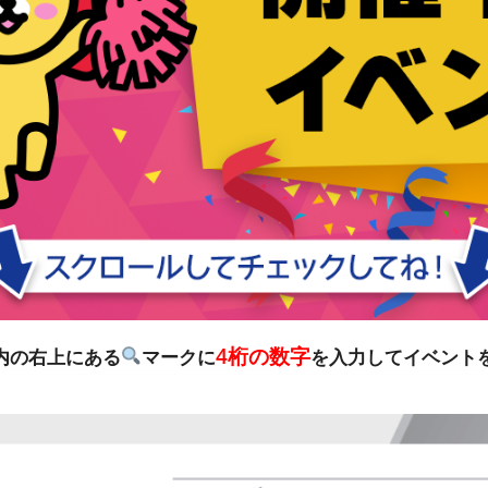
4桁の数字
リ内の右上にある
マークに
を入力してイベント