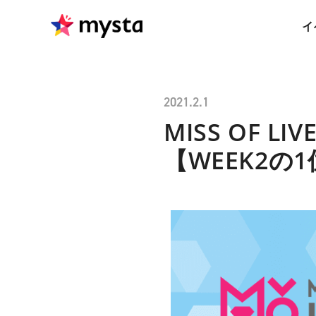
イ
2021.2.1
MISS OF L
【WEEK2の