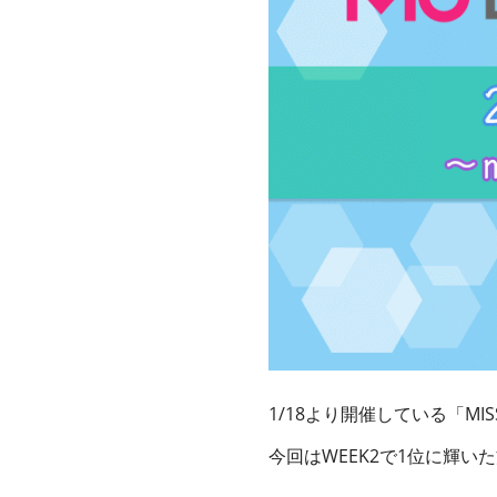
1/18より開催している「
MI
今回はWEEK2で1位に輝い