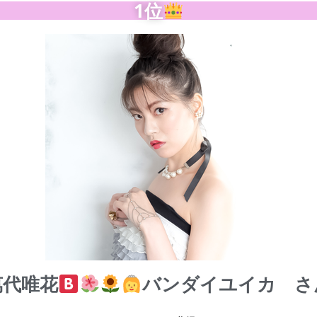
1位
萬代唯花
バンダイユイカ さ