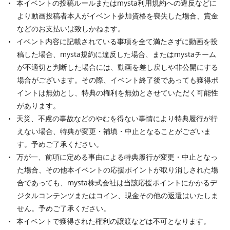
本イベントの投稿ルールまたはmysta利用規約への違反などに
より動画投稿者本人がイベント参加資格を喪失した場合、賞金
などのお支払いは致しかねます。
イベント内容に記載されている事項を全て満たさずに動画を投
稿した場合、mysta規約に違反した場合、またはmystaチーム
が不適切と判断した場合には、動画を差し戻しや非公開にする
場合がございます。その際、イベント終了後であっても獲得ポ
イントは無効とし、特典の権利を無効とさせていただく可能性
があります。
天災、不慮の事故などのやむを得ない事情により特典履行が行
えない場合、特典が変更・補填・中止となることがございま
す。予めご了承ください。
万が一、前項に定める事由による特典履行が変更・中止となっ
た場合、その他本イベントの応援ポイントが取り消しされた場
合であっても、mysta株式会社は当該応援ポイントにかかるデ
ジタルコンテンツまたはコイン、現金その他の返還はいたしま
せん。予めご了承ください。
本イベントで獲得された権利の譲渡などは不可となります。