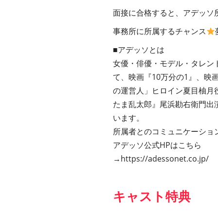
面接に合格すると、アデッソ
事務所に所属するチャンス
■アデッソとは
女優・俳優・モデル・タレン
て、映画『10万分の1』、
の運営人」ヒロイン夏目柚月
たま乱太郎』尾浜勘右衛門出演
います。
所属者とのコミュニケーショ
アデッソ公式HPはこちら
→
https://adessonet.co.jp/
キャスト特典