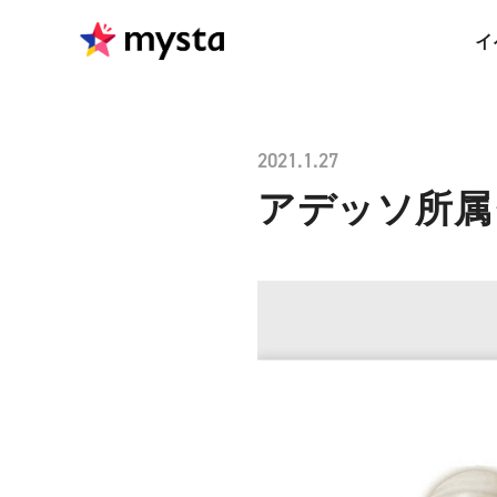
イ
2021.1.27
アデッソ所属タ