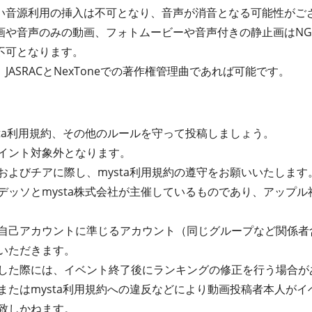
い音源利用の挿入は不可となり、音声が消音となる可能性がご
画や音声のみの動画、フォトムービーや音声付きの静止画はN
は不可となります。
ASRACとNexToneでの著作権管理曲であれば可能です。
sta利用規約、その他のルールを守って投稿しましょう。
イント対象外となります。
およびチアに際し、mysta利用規約の遵守をお願いいたします
デッソとmysta株式会社が主催しているものであり、アップ
自己アカウントに準じるアカウント（同じグループなど関係者
いただきます。
した際には、イベント終了後にランキングの修正を行う場合が
またはmysta利用規約への違反などにより動画投稿者本人が
致しかねます。