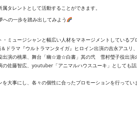
所属タレントとして活動することができます。
夢への一歩を踏み出してみよう
ト・ミュージシャンと幅広い人材をマネージメントしているプ
映画＆ドラマ『ウルトラマンタイガ』ヒロイン出演の吉永アユリ
役出演の桃果、舞台「幽☆遊☆白書」其の弐 雪村瑩子役出演
の佐藤智広、youtuber「アニマルハウスユーキ」としても
ンを大事にし、各々の個性に合ったプロモーションを行ってい