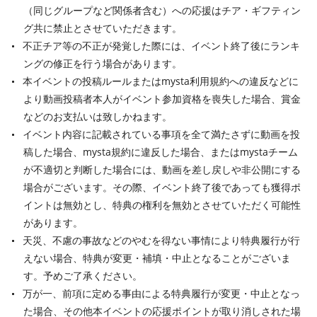
（同じグループなど関係者含む）への応援はチア・ギフティン
グ共に禁止とさせていただきます。
不正チア等の不正が発覚した際には、イベント終了後にランキ
ングの修正を行う場合があります。
本イベントの投稿ルールまたはmysta利用規約への違反などに
より動画投稿者本人がイベント参加資格を喪失した場合、賞金
などのお支払いは致しかねます。
イベント内容に記載されている事項を全て満たさずに動画を投
稿した場合、mysta規約に違反した場合、またはmystaチーム
が不適切と判断した場合には、動画を差し戻しや非公開にする
場合がございます。その際、イベント終了後であっても獲得ポ
イントは無効とし、特典の権利を無効とさせていただく可能性
があります。
天災、不慮の事故などのやむを得ない事情により特典履行が行
えない場合、特典が変更・補填・中止となることがございま
す。予めご了承ください。
万が一、前項に定める事由による特典履行が変更・中止となっ
た場合、その他本イベントの応援ポイントが取り消しされた場