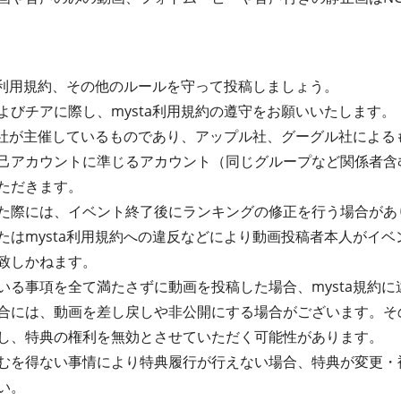
ta利用規約、その他のルールを守って投稿しましょう。
よびチアに際し、mysta利用規約の遵守をお願いいたします。
式会社が主催しているものであり、アップル社、グーグル社によ
己アカウントに準じるアカウント（同じグループなど関係者含
ただきます。
た際には、イベント終了後にランキングの修正を行う場合があ
たはmysta利用規約への違反などにより動画投稿者本人がイ
致しかねます。
る事項を全て満たさずに動画を投稿した場合、mysta規約に違
合には、動画を差し戻しや非公開にする場合がございます。そ
し、特典の権利を無効とさせていただく可能性があります。
むを得ない事情により特典履行が行えない場合、特典が変更・
い。