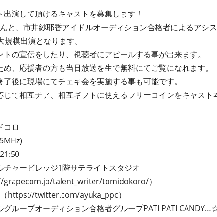
ト出演して頂けるキャストを募集します！
さんと、市井紗耶香アイドルオーディション合格者によるアシス
の大規模出演となります。
ントの宣伝をしたり、視聴者にアピールする事が出来ます。
ため、応援者の方も当日放送を生で無料にてご覧になれます。
終了後に現場にてチェキ会を実施する事も可能です。
応じて相互チア、相互ギフトに使えるフリーコインをキャスト
ドコロ
MHz)
1:50
ルチャービレッジ1階サテライトスタジオ
//grapecom.jp/talent_writer/tomidokoro/
）
か（
https://twitter.com/ayuka_ppc
）
ループオーディション合格者グループPATI PATI CANDY