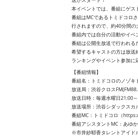
送がスタート！
本イベントでは、番組にゲス
番組はMCであるトミドコロ
行されますので、約40分間
番組内では自分の活動やイベ
番組は公開生放送で行われる
希望するキャストの方は放送
ランキングやイベント参加に
【番組情報】
番組名：トミドコロのノゾキ
放送局：渋谷クロスFM(FM88.5
放送日時：毎週水曜日21:00～2
放送場所：渋谷シダックスカ
番組MC：トミドコロ（
https:
番組アシスタントMC：あゆ
※市井紗耶香タレントアイドルグ