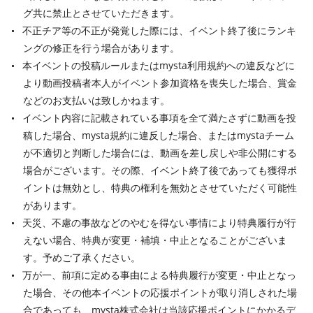
グ共に禁止とさせていただきます。
不正チア等の不正が発覚した際には、イベント終了後にランキ
ングの修正を行う場合があります。
本イベントの投稿ルールまたはmysta利用規約への違反などに
より動画投稿者本人がイベント参加資格を喪失した場合、賞金
などのお支払いは致しかねます。
イベント内容に記載されている事項を全て満たさずに動画を投
稿した場合、mysta規約に違反した場合、またはmystaチーム
が不適切と判断した場合には、動画を差し戻しや非公開にする
場合がございます。その際、イベント終了後であっても獲得ポ
イントは無効とし、特典の権利を無効とさせていただく可能性
があります。
天災、不慮の事故などのやむを得ない事情により特典履行が行
えない場合、特典が変更・補填・中止となることがございま
す。予めご了承ください。
万が一、前項に定める事由による特典履行が変更・中止となっ
た場合、その他本イベントの応援ポイントが取り消しされた場
合であっても、mysta株式会社は当該応援ポイントにかかるデ