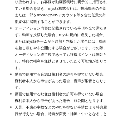
り扱われます。お客様が動画投稿時に明示的に拒否され
ている場合を除き、mysta株式会社は、投稿動画の全部
または一部をmystaのSNSアカウント等を含む任意の外
部媒体に掲載することができます。
オーディション内容に記載されている事項を全て満たさ
ずに動画を投稿した場合、mysta規約に違反した場合、
またはmystaチームが不適切と判断した場合には、動画
を差し戻しや非公開にする場合がございます。その際、
オーディション終了後であっても獲得ポイントは無効と
し、特典の権利を無効とさせていただく可能性がありま
す。
動画で使用する音源は権利者の許可を得ていない場合、
権利者本人から申告があった場合、音声が消音となりま
す。
動画で使用する映像は権利者の許可を得ていない場合、
権利者本人から申告があった場合、非公開となります。
天災、不慮の事故などのやむを得ない事情により特典履
行が行えない場合、特典が変更・補填・中止となること