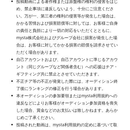
投稿動画による著作権または原盤権の権利の侵害をはじ
め、禁止事項に違反しないよう、十分にご注意くださ
い。万が一、第三者の権利の侵害等が発生した場合は、
かかる苦情および損害賠償等に対しては、お客様ご自身
の責任と負担により一切の対応をいただくとともに、
mysta株式会社およびグループ会社に損害が発生した場
合は、お客様に対してかかる損害の賠償を請求させてい
ただく場合があります。
自己アカウントおよび、自己アカウントに準じるアカウ
ント（同じグループなど関係者含む）への応援はチア・
ギフティング共に禁止とさせていただきます。
不正チア等の不正が発覚した際には、オーディション終
了後にランキングの修正を行う場合があります。
本オーディションの参加要領またはmysta利用規約への
違反などによりお客様がオーディション参加資格を喪失
した場合、賞金などのお支払いは致しかねます。あらか
じめご了承ください。
投稿された動画は、mysta利用規約の定めに基づいて取