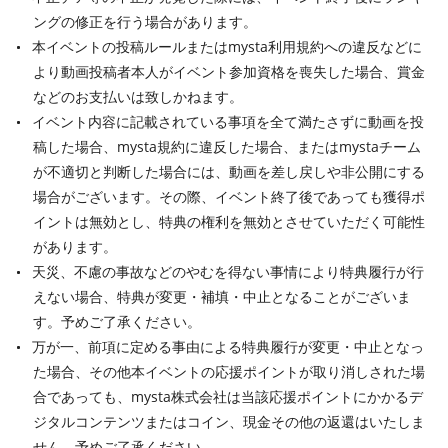
ングの修正を行う場合があります。
本イベントの投稿ルールまたはmysta利用規約への違反などに
より動画投稿者本人がイベント参加資格を喪失した場合、賞金
などのお支払いは致しかねます。
イベント内容に記載されている事項を全て満たさずに動画を投
稿した場合、mysta規約に違反した場合、またはmystaチーム
が不適切と判断した場合には、動画を差し戻しや非公開にする
場合がございます。その際、イベント終了後であっても獲得ポ
イントは無効とし、特典の権利を無効とさせていただく可能性
があります。
天災、不慮の事故などのやむを得ない事情により特典履行が行
えない場合、特典が変更・補填・中止となることがございま
す。予めご了承ください。
万が一、前項に定める事由による特典履行が変更・中止となっ
た場合、その他本イベントの応援ポイントが取り消しされた場
合であっても、mysta株式会社は当該応援ポイントにかかるデ
ジタルコンテンツまたはコイン、現金その他の返還はいたしま
せん。予めご了承ください。