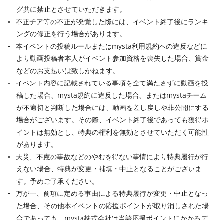
グ共に禁止とさせていただきます。
不正チア等の不正が発覚した際には、イベント終了後にランキ
ングの修正を行う場合があります。
本イベントの投稿ルールまたはmysta利用規約への違反などに
より動画投稿者本人がイベント参加資格を喪失した場合、賞金
などのお支払いは致しかねます。
イベント内容に記載されている事項を全て満たさずに動画を投
稿した場合、mysta規約に違反した場合、またはmystaチーム
が不適切と判断した場合には、動画を差し戻しや非公開にする
場合がございます。その際、イベント終了後であっても獲得ポ
イントは無効とし、特典の権利を無効とさせていただく可能性
があります。
天災、不慮の事故などのやむを得ない事情により特典履行が行
えない場合、特典が変更・補填・中止となることがございま
す。予めご了承ください。
万が一、前項に定める事由による特典履行が変更・中止となっ
た場合、その他本イベントの応援ポイントが取り消しされた場
合であっても、mysta株式会社は当該応援ポイントにかかるデ