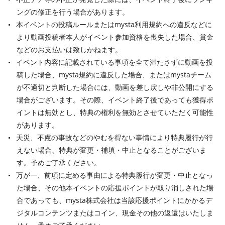
ングの修正を行う場合があります。
本イベントの投稿ルールまたはmysta利用規約への違反などに
より動画投稿者本人がイベント参加資格を喪失した場合、賞金
などのお支払いは致しかねます。
イベント内容に記載されている事項を全て満たさずに動画を投
稿した場合、mysta規約に違反した場合、またはmystaチーム
が不適切と判断した場合には、動画を差し戻しや非公開にする
場合がございます。その際、イベント終了後であっても獲得ポ
イントは無効とし、特典の権利を無効とさせていただく可能性
があります。
天災、不慮の事故などのやむを得ない事情により特典履行が行
えない場合、特典が変更・補填・中止となることがございま
す。予めご了承ください。
万が一、前項に定める事由による特典履行が変更・中止となっ
た場合、その他本イベントの応援ポイントが取り消しされた場
合であっても、mysta株式会社は当該応援ポイントにかかるデ
ジタルコンテンツまたはコイン、現金その他の返還はいたしま