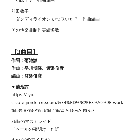
「初恋ドア」作曲編曲
前田敦子
「ダンディライオン いつ咲いた？」作曲編曲
その他楽曲制作実績多数
【3曲目】
作詞：菊池諒
作曲：早川博隆、渡邉俊彦
編曲：渡邉俊彦
▼菊池諒
https://ryo-
create.jimdofree.com/%E4%BD%9C%E8%A9%9E-work-
%E8%8F%8A%E6%B1%A0-%E8%AB%92/
26時のマスカレイド
「ベールの夜明け」作詞
えのぐ(VRアイドル)