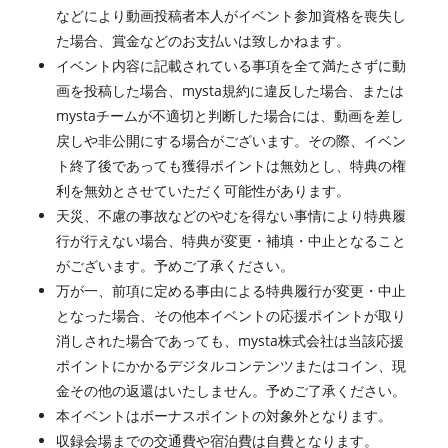
などにより動画投稿者本人がイベント参加資格を喪失し
た場合、賞金などのお支払いは致しかねます。
イベント内容に記載されている事項を全て満たさずに動
画を投稿した場合、mysta規約に違反した場合、または
mystaチームが不適切と判断した場合には、動画を差し
戻しや非公開にする場合がございます。その際、イベン
ト終了後であっても獲得ポイントは無効とし、特典の権
利を無効とさせていただく可能性があります。
天災、不慮の事故などのやむを得ない事情により特典履
行が行えない場合、特典が変更・補填・中止となること
がございます。予めご了承ください。
万が一、前項に定める事由による特典履行が変更・中止
となった場合、その他本イベントの応援ポイントが取り
消しされた場合であっても、mysta株式会社は当該応援
ポイントにかかるデジタルコンテンツまたはコイン、現
金その他の返還はいたしません。予めご了承ください。
本イベントはボーナスポイントの対象外となります。
収録会場までの交通費や宿泊費は自費となります。