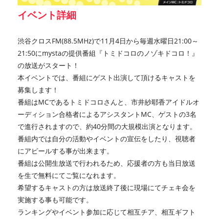
イベント詳細
渋谷クロスFM(88.5MHz)で11月4日から毎週水曜日21:00～
21:50にmystaの提供番組『トミドコロのノゾキドコロ！』
の放送がスタート！
本イベントでは、番組にゲスト出演して頂けるキャストを
募集します！
番組はMCであるトミドコロさんと、市井紗耶香アイドルオ
ーディション合格者によるアシスタントMC、ゲストの3名
で進行されますので、約40分間の大規模出演となります。
番組内では自分の活動やイベントの宣伝をしたり、視聴者
にアピールする事が出来ます。
番組は公開生放送で行われるため、応援者の方も当日放送
を生で無料にてご覧になれます。
希望するキャストの方は放送終了後に現場にてチェキ会を
実施する事も可能です。
ランキングやイベント参加に応じて相互チア、相互ギフト