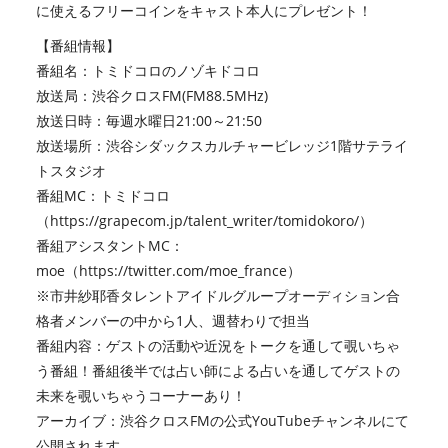
に使えるフリーコインをキャスト本人にプレゼント！
【番組情報】
番組名：トミドコロのノゾキドコロ
放送局：渋谷クロスFM(FM88.5MHz)
放送日時：毎週水曜日21:00～21:50
放送場所：渋谷シダックスカルチャービレッジ1階サテライ
トスタジオ
番組MC：トミドコロ
（
https://grapecom.jp/talent_writer/tomidokoro/
）
番組アシスタントMC：
moe（
https://twitter.com/moe_france
）
※市井紗耶香タレントアイドルグループオーディション合
格者メンバーの中から1人、週替わりで担当
番組内容：ゲストの活動や近況をトークを通して覗いちゃ
う番組！番組後半では占い師による占いを通してゲストの
未来を覗いちゃうコーナーあり！
アーカイブ：渋谷クロスFMの公式YouTubeチャンネルにて
公開されます