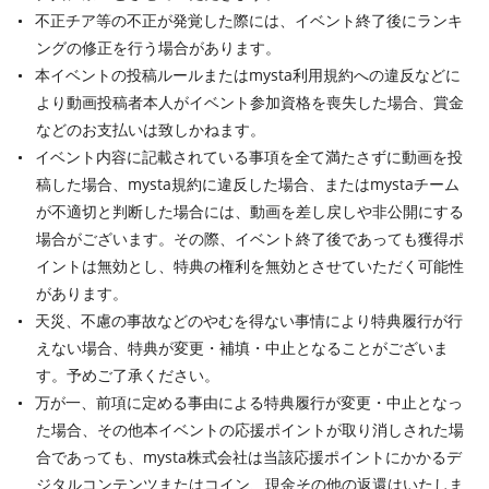
不正チア等の不正が発覚した際には、イベント終了後にランキ
ングの修正を行う場合があります。
本イベントの投稿ルールまたはmysta利用規約への違反などに
より動画投稿者本人がイベント参加資格を喪失した場合、賞金
などのお支払いは致しかねます。
イベント内容に記載されている事項を全て満たさずに動画を投
稿した場合、mysta規約に違反した場合、またはmystaチーム
が不適切と判断した場合には、動画を差し戻しや非公開にする
場合がございます。その際、イベント終了後であっても獲得ポ
イントは無効とし、特典の権利を無効とさせていただく可能性
があります。
天災、不慮の事故などのやむを得ない事情により特典履行が行
えない場合、特典が変更・補填・中止となることがございま
す。予めご了承ください。
万が一、前項に定める事由による特典履行が変更・中止となっ
た場合、その他本イベントの応援ポイントが取り消しされた場
合であっても、mysta株式会社は当該応援ポイントにかかるデ
ジタルコンテンツまたはコイン、現金その他の返還はいたしま