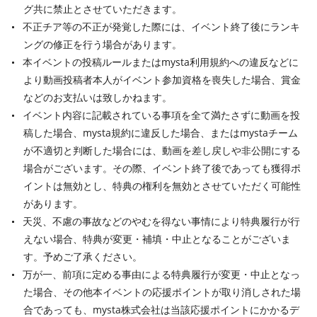
グ共に禁止とさせていただきます。
不正チア等の不正が発覚した際には、イベント終了後にランキ
ングの修正を行う場合があります。
本イベントの投稿ルールまたはmysta利用規約への違反などに
より動画投稿者本人がイベント参加資格を喪失した場合、賞金
などのお支払いは致しかねます。
イベント内容に記載されている事項を全て満たさずに動画を投
稿した場合、mysta規約に違反した場合、またはmystaチーム
が不適切と判断した場合には、動画を差し戻しや非公開にする
場合がございます。その際、イベント終了後であっても獲得ポ
イントは無効とし、特典の権利を無効とさせていただく可能性
があります。
天災、不慮の事故などのやむを得ない事情により特典履行が行
えない場合、特典が変更・補填・中止となることがございま
す。予めご了承ください。
万が一、前項に定める事由による特典履行が変更・中止となっ
た場合、その他本イベントの応援ポイントが取り消しされた場
合であっても、mysta株式会社は当該応援ポイントにかかるデ