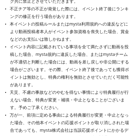
グ共に禁止とさせていただきます。
不正チア等の不正が発覚した際には、イベント終了後にランキ
ングの修正を行う場合があります。
本イベントの投稿ルールまたはmysta利用規約への違反などに
より動画投稿者本人がイベント参加資格を喪失した場合、賞金
などのお支払いは致しかねます。
イベント内容に記載されている事項を全て満たさずに動画を投
稿した場合、mysta規約に違反した場合、またはmystaチーム
が不適切と判断した場合には、動画を差し戻しや非公開にする
場合がございます。その際、イベント終了後であっても獲得ポ
イントは無効とし、特典の権利を無効とさせていただく可能性
があります。
天災、不慮の事故などのやむを得ない事情により特典履行が行
えない場合、特典が変更・補填・中止となることがございま
す。予めご了承ください。
万が一、前項に定める事由による特典履行が変更・中止となっ
た場合、その他本イベントの応援ポイントが取り消しされた場
合であっても、mysta株式会社は当該応援ポイントにかかるデ