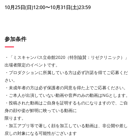
10⽉25⽇(日)12:00〜10⽉31⽇(土)23:59
参加条件
・「ミスキャンパス立命館2020（特別協賛：リゼクリニック）」
出場者限定のイベントです。
・プロダクションに所属している⽅は必ず許諾を得てご応募くだ
さい。
・未成年者の⽅は必ず保護者の同意を得た上でご応募ください。
・ご本⼈が出演していない動画や⾳声のみの動画はNGとします。
・投稿された動画はご⾃⾝を証明するものになりますので、ご⾃
⾝の顔や姿が鮮明に映っている動画に
限ります。
・加⼯アプリ等で著しく顔を加⼯している動画は、⾮公開や差し
戻しの対象になる可能性がございます