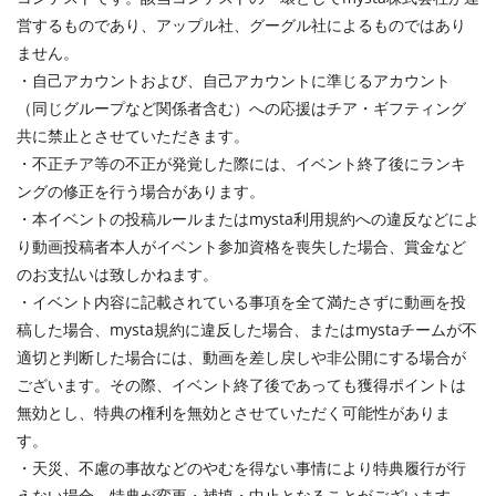
営するものであり、アップル社、グーグル社によるものではあり
ません。
・自己アカウントおよび、自己アカウントに準じるアカウント
（同じグループなど関係者含む）への応援はチア・ギフティング
共に禁止とさせていただきます。
・不正チア等の不正が発覚した際には、イベント終了後にランキ
ングの修正を行う場合があります。
・本イベントの投稿ルールまたはmysta利用規約への違反などによ
り動画投稿者本人がイベント参加資格を喪失した場合、賞金など
のお支払いは致しかねます。
・イベント内容に記載されている事項を全て満たさずに動画を投
稿した場合、mysta規約に違反した場合、またはmystaチームが不
適切と判断した場合には、動画を差し戻しや非公開にする場合が
ございます。その際、イベント終了後であっても獲得ポイントは
無効とし、特典の権利を無効とさせていただく可能性がありま
す。
・天災、不慮の事故などのやむを得ない事情により特典履行が行
えない場合、特典が変更・補填・中止となることがございます。