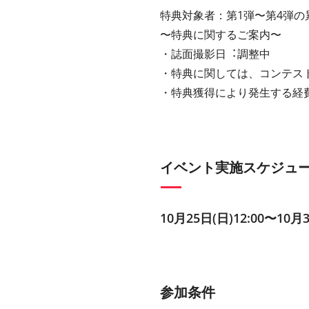
特典対象者：第1弾〜第4弾
〜特典に関するご案内〜
・誌⾯撮影⽇︓調整中
・特典に関しては、コンテス
・特典獲得により発⽣する経
イベント実施スケジュ
10⽉25⽇(日)12:00〜10⽉3
参加条件