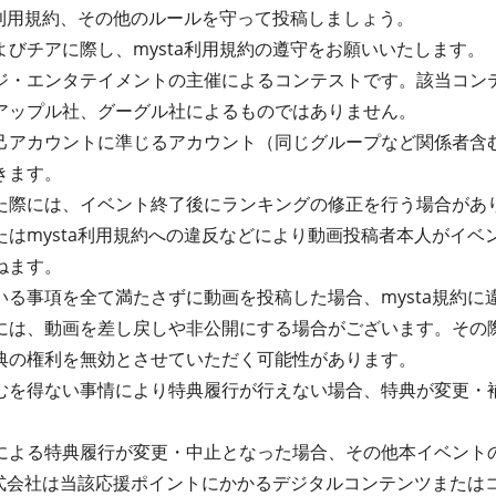
a利用規約、その他のルールを守って投稿しましょう。
びチアに際し、mysta利用規約の遵守をお願いいたします。
・エンタテイメントの主催によるコンテストです。該当コンテス
アップル社、グーグル社によるものではありません。
己アカウントに準じるアカウント（同じグループなど関係者含
きます。
た際には、イベント終了後にランキングの修正を行う場合があ
はmysta利用規約への違反などにより動画投稿者本人がイベ
ねます。
る事項を全て満たさずに動画を投稿した場合、mysta規約に違
には、動画を差し戻しや非公開にする場合がございます。その
典の権利を無効とさせていただく可能性があります。
むを得ない事情により特典履行が行えない場合、特典が変更・
による特典履行が変更・中止となった場合、その他本イベント
株式会社は当該応援ポイントにかかるデジタルコンテンツまたは