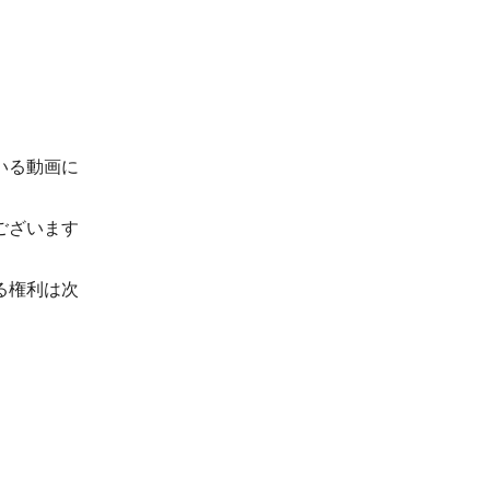
いる動画に
ございます
る権利は次