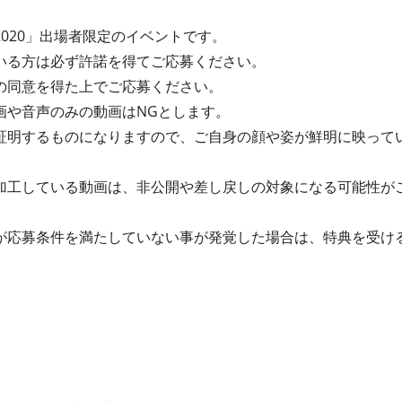
020」出場者限定のイベントです。
いる⽅は必ず許諾を得てご応募ください。
の同意を得た上でご応募ください。
画や⾳声のみの動画はNGとします。
証明するものになりますので、ご⾃⾝の顔や姿が鮮明に映って
加⼯している動画は、⾮公開や差し戻しの対象になる可能性が
が応募条件を満たしていない事が発覚した場合は、特典を受け