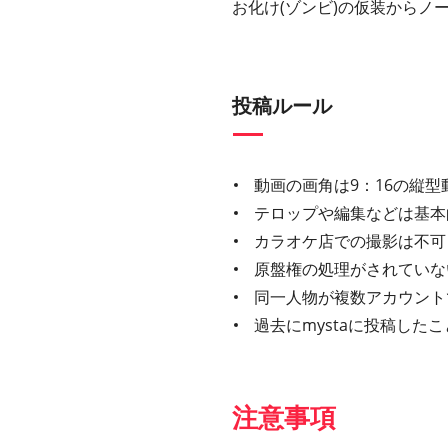
お化け(ゾンビ)の仮装からノ
投稿ルール
動画の画角は9：16の縦型
テロップや編集などは基本
カラオケ店での撮影は不可
原盤権の処理がされていな
同一人物が複数アカウント
過去にmystaに投稿し
注意事項