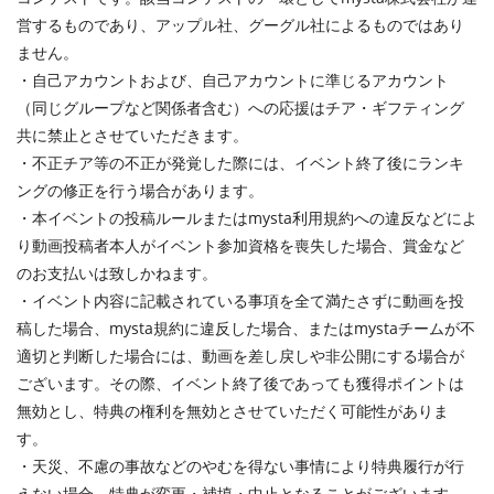
営するものであり、アップル社、グーグル社によるものではあり
ません。
・自己アカウントおよび、自己アカウントに準じるアカウント
（同じグループなど関係者含む）への応援はチア・ギフティング
共に禁止とさせていただきます。
・不正チア等の不正が発覚した際には、イベント終了後にランキ
ングの修正を行う場合があります。
・本イベントの投稿ルールまたはmysta利用規約への違反などによ
り動画投稿者本人がイベント参加資格を喪失した場合、賞金など
のお支払いは致しかねます。
・イベント内容に記載されている事項を全て満たさずに動画を投
稿した場合、mysta規約に違反した場合、またはmystaチームが不
適切と判断した場合には、動画を差し戻しや非公開にする場合が
ございます。その際、イベント終了後であっても獲得ポイントは
無効とし、特典の権利を無効とさせていただく可能性がありま
す。
・天災、不慮の事故などのやむを得ない事情により特典履行が行
えない場合、特典が変更・補填・中止となることがございます。