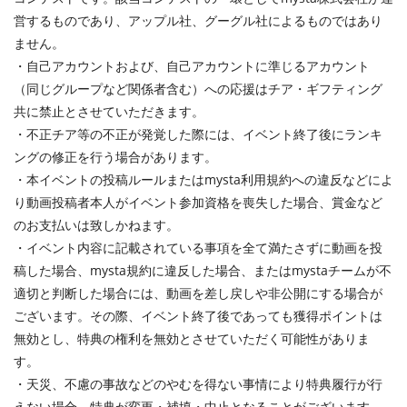
営するものであり、アップル社、グーグル社によるものではあり
ません。
・自己アカウントおよび、自己アカウントに準じるアカウント
（同じグループなど関係者含む）への応援はチア・ギフティング
共に禁止とさせていただきます。
・不正チア等の不正が発覚した際には、イベント終了後にランキ
ングの修正を行う場合があります。
・本イベントの投稿ルールまたはmysta利用規約への違反などによ
り動画投稿者本人がイベント参加資格を喪失した場合、賞金など
のお支払いは致しかねます。
・イベント内容に記載されている事項を全て満たさずに動画を投
稿した場合、mysta規約に違反した場合、またはmystaチームが不
適切と判断した場合には、動画を差し戻しや非公開にする場合が
ございます。その際、イベント終了後であっても獲得ポイントは
無効とし、特典の権利を無効とさせていただく可能性がありま
す。
・天災、不慮の事故などのやむを得ない事情により特典履行が行
えない場合、特典が変更・補填・中止となることがございます。