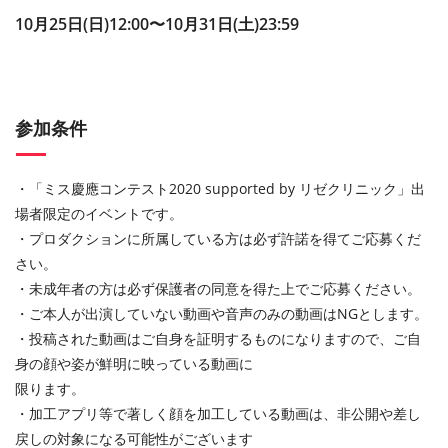
10⽉25⽇(日)12:00〜10⽉31⽇(土)23:59
参加条件
・「ミス慶應コンテスト2020 supported by リゼクリニック」出
場者限定のイベントです。
・プロダクションに所属している⽅は必ず許諾を得てご応募くだ
さい。
・未成年者の⽅は必ず保護者の同意を得た上でご応募ください。
・ご本⼈が出演していない動画や⾳声のみの動画はNGとします。
・投稿された動画はご⾃⾝を証明するものになりますので、ご⾃
⾝の顔や姿が鮮明に映っている動画に
限ります。
・加⼯アプリ等で著しく顔を加⼯している動画は、⾮公開や差し
戻しの対象になる可能性がございます