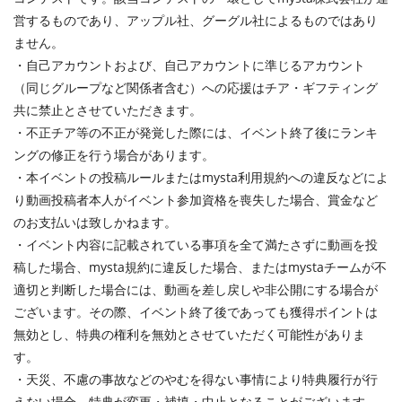
営するものであり、アップル社、グーグル社によるものではあり
ません。
・自己アカウントおよび、自己アカウントに準じるアカウント
（同じグループなど関係者含む）への応援はチア・ギフティング
共に禁止とさせていただきます。
・不正チア等の不正が発覚した際には、イベント終了後にランキ
ングの修正を行う場合があります。
・本イベントの投稿ルールまたはmysta利用規約への違反などによ
り動画投稿者本人がイベント参加資格を喪失した場合、賞金など
のお支払いは致しかねます。
・イベント内容に記載されている事項を全て満たさずに動画を投
稿した場合、mysta規約に違反した場合、またはmystaチームが不
適切と判断した場合には、動画を差し戻しや非公開にする場合が
ございます。その際、イベント終了後であっても獲得ポイントは
無効とし、特典の権利を無効とさせていただく可能性がありま
す。
・天災、不慮の事故などのやむを得ない事情により特典履行が行
えない場合、特典が変更・補填・中止となることがございます。