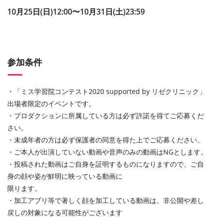
10⽉25⽇(日)12:00〜10⽉31⽇(土)23:59
参加条件
・「ミス学習院コンテスト2020 supported by リゼクリニック」
出場者限定のイベントです。
・プロダクションに所属している⽅は必ず許諾を得てご応募くだ
さい。
・未成年者の⽅は必ず保護者の同意を得た上でご応募ください。
・ご本⼈が出演していない動画や⾳声のみの動画はNGとします。
・投稿された動画はご⾃⾝を証明するものになりますので、ご⾃
⾝の顔や姿が鮮明に映っている動画に
限ります。
・加⼯アプリ等で著しく顔を加⼯している動画は、⾮公開や差し
戻しの対象になる可能性がございます