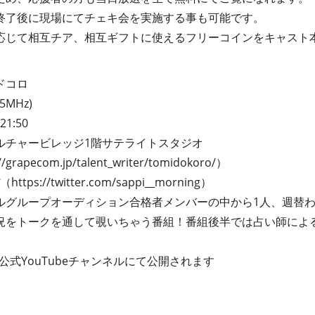
終了後に現場にてチェキ会を実施する事も可能です。
応じて相互チア、相互ギフトに使えるフリーコインをキャスト
ドコロ
MHz)
1:50
ルチャービレッジ1階サテライトスタジオ
//grapecom.jp/talent_writer/tomidokoro/
）
ぴ（
https://twitter.com/sappi__morning
）
ルグループオーディション合格者メンバーの中から1人、週替
況をトークを通して覗いちゃう番組！番組後半では占い師によ
公式YouTubeチャンネルにて公開されます