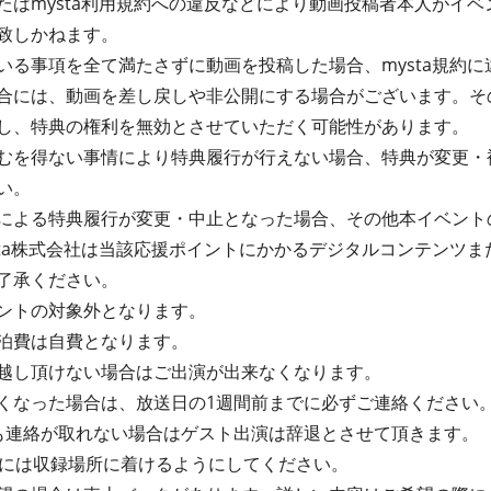
たはmysta利用規約への違反などにより動画投稿者本人がイ
致しかねます。
る事項を全て満たさずに動画を投稿した場合、mysta規約に違
合には、動画を差し戻しや非公開にする場合がございます。そ
し、特典の権利を無効とさせていただく可能性があります。
むを得ない事情により特典履行が行えない場合、特典が変更・
い。
による特典履行が変更・中止となった場合、その他本イベント
sta株式会社は当該応援ポイントにかかるデジタルコンテンツ
了承ください。
ントの対象外となります。
泊費は自費となります。
越し頂けない場合はご出演が出来なくなります。
くなった場合は、放送日の1週間前までに必ずご連絡ください
も連絡が取れない場合はゲスト出演は辞退とさせて頂きます。
前には収録場所に着けるようにしてください。