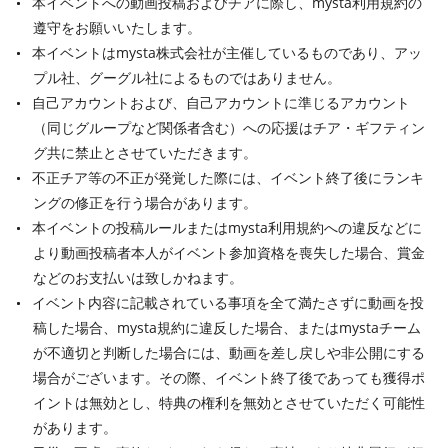
本イベントへの動画投稿およびチアに際し、mysta利用規約の
遵守をお願いいたします。
本イベントはmysta株式会社が主催しているものであり、アッ
プル社、グーグル社によるものではありません。
自己アカウントおよび、自己アカウントに準じるアカウント
（同じグループなど関係者含む）への応援はチア・ギフティン
グ共に禁止とさせていただきます。
不正チア等の不正が発覚した際には、イベント終了後にランキ
ングの修正を行う場合があります。
本イベントの投稿ルールまたはmysta利用規約への違反などに
より動画投稿者本人がイベント参加資格を喪失した場合、賞金
などのお支払いは致しかねます。
イベント内容に記載されている事項を全て満たさずに動画を投
稿した場合、mysta規約に違反した場合、またはmystaチーム
が不適切と判断した場合には、動画を差し戻しや非公開にする
場合がございます。その際、イベント終了後であっても獲得ポ
イントは無効とし、特典の権利を無効とさせていただく可能性
があります。