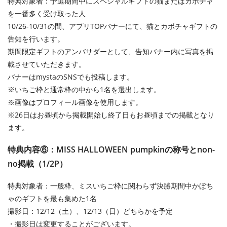
特典対象者：予選期間中にスペシャルギフトの猫またはカボチャ
を一番多く受け取った人
10/26-10/31の間、アプリTOPバナーにて、猫とカボチャギフトの
告知を行います。
期間限定ギフトのアンバサダーとして、告知バナー内に写真を掲
載させていただきます。
バナーはmystaのSNSでも投稿します。
※いちご枠と通常枠の中から1名を選出します。
※画像はプロフィール画像を使用します。
※26日はお昼頃から掲載開始し終了日もお昼頃までの掲載となり
ます。
特典内容⑥：MISS HALLOWEEN pumpkinの称号とnon-
no掲載（1/2P）
特典対象者：一般枠、ミスいちご枠に関わらず決勝期間中かぼち
ゃのギフトを最も集めた1名
撮影日：12/12（土）、12/13（日）どちらかを予定
・撮影日は変更することがございます。