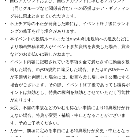
自己アカウントおよび、自己アカウントに準じるアカウント
（同じグループなど関係者含む）への応援はチア・ギフティン
グ共に禁止とさせていただきます。
不正チア等の不正が発覚した際には、イベント終了後にランキ
ングの修正を行う場合があります。
本イベントの投稿ルールまたはmysta利用規約への違反などに
より動画投稿者本人がイベント参加資格を喪失した場合、賞金
などのお支払いは致しかねます。
イベント内容に記載されている事項を全て満たさずに動画を投
稿した場合、mysta規約に違反した場合、またはmystaチーム
が不適切と判断した場合には、動画を差し戻しや非公開にする
場合がございます。その際、イベント終了後であっても獲得ポ
イントは無効とし、特典の権利を無効とさせていただく可能性
があります。
天災、不慮の事故などのやむを得ない事情により特典履行が行
えない場合、特典が変更・補填・中止となることがございま
す。予めご了承ください。
万が一、前項に定める事由による特典履行が変更・中止となっ