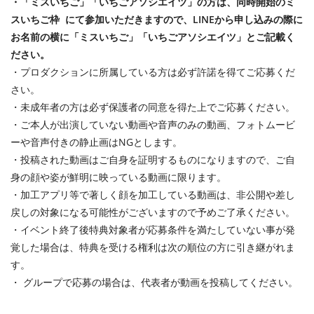
・「ミスいちご」「いちごアソシエイツ」の方は、同時開始のミ
スいちご枠 にて参加いただきますので、LINEから申し込みの際に
お名前の横に「ミスいちご」「いちごアソシエイツ」とご記載く
ださい。
・プロダクションに所属している方は必ず許諾を得てご応募くだ
さい。
・未成年者の方は必ず保護者の同意を得た上でご応募ください。
・ご本人が出演していない動画や音声のみの動画、フォトムービ
ーや音声付きの静止画はNGとします。
・投稿された動画はご自身を証明するものになりますので、ご自
身の顔や姿が鮮明に映っている動画に限ります。
・加工アプリ等で著しく顔を加工している動画は、非公開や差し
戻しの対象になる可能性がございますので予めご了承ください。
・イベント終了後特典対象者が応募条件を満たしていない事が発
覚した場合は、特典を受ける権利は次の順位の方に引き継がれま
す。
・ グループで応募の場合は、代表者が動画を投稿してください。