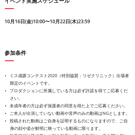
イベント実施スケジュール
10⽉16⽇(金)10:00〜10⽉22⽇(木)23:59
参加条件
ミス成蹊コンテスト2020（特別協賛：リゼクリニック）出場者
限定のイベントです。
プロダクションに所属している⽅は必ず許諾を得てご応募くだ
さい。
未成年者の⽅は必ず保護者の同意を得た上でご応募ください。
ご本⼈が出演していない動画や⾳声のみの動画はNGとします。
投稿された動画はご⾃⾝を証明するものになりますので、ご⾃
⾝の顔や姿が鮮明に映っている動画に限ります。