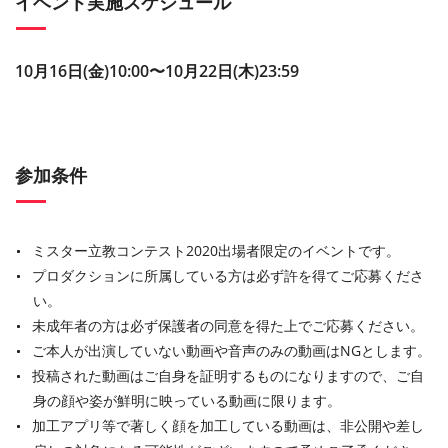
イベント実施スケジュール
10⽉16⽇(金)10:00〜10⽉22⽇(木)23:59
参加条件
ミスター立教コンテスト2020出場者限定のイベントです。
プロダクションに所属している⽅は必ず許を得てご応募くださ
い。
未成年者の⽅は必ず保護者の同意を得た上でご応募ください。
ご本⼈が出演していない動画や⾳声のみの動画はNGとします。
投稿された動画はご⾃⾝を証明するものになりますので、ご⾃
⾝の顔や姿が鮮明に映っている動画に限ります。
加⼯アプリ等で著しく顔を加⼯している動画は、⾮公開や差し