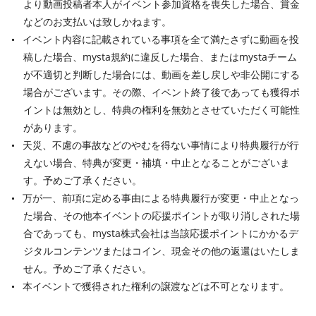
より動画投稿者本人がイベント参加資格を喪失した場合、賞金
などのお支払いは致しかねます。
イベント内容に記載されている事項を全て満たさずに動画を投
稿した場合、mysta規約に違反した場合、またはmystaチーム
が不適切と判断した場合には、動画を差し戻しや非公開にする
場合がございます。その際、イベント終了後であっても獲得ポ
イントは無効とし、特典の権利を無効とさせていただく可能性
があります。
天災、不慮の事故などのやむを得ない事情により特典履行が行
えない場合、特典が変更・補填・中止となることがございま
す。予めご了承ください。
万が一、前項に定める事由による特典履行が変更・中止となっ
た場合、その他本イベントの応援ポイントが取り消しされた場
合であっても、mysta株式会社は当該応援ポイントにかかるデ
ジタルコンテンツまたはコイン、現金その他の返還はいたしま
せん。予めご了承ください。
本イベントで獲得された権利の譲渡などは不可となります。