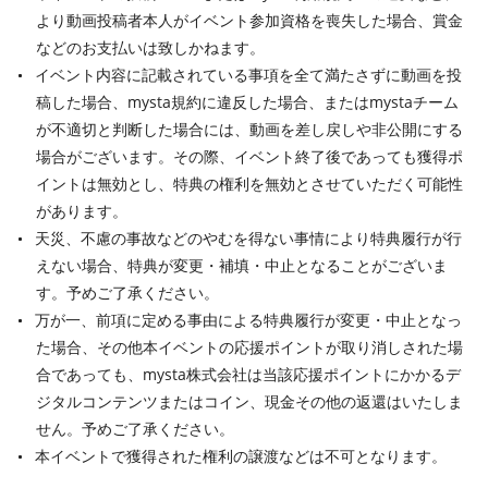
より動画投稿者本人がイベント参加資格を喪失した場合、賞金
などのお支払いは致しかねます。
イベント内容に記載されている事項を全て満たさずに動画を投
稿した場合、mysta規約に違反した場合、またはmystaチーム
が不適切と判断した場合には、動画を差し戻しや非公開にする
場合がございます。その際、イベント終了後であっても獲得ポ
イントは無効とし、特典の権利を無効とさせていただく可能性
があります。
天災、不慮の事故などのやむを得ない事情により特典履行が行
えない場合、特典が変更・補填・中止となることがございま
す。予めご了承ください。
万が一、前項に定める事由による特典履行が変更・中止となっ
た場合、その他本イベントの応援ポイントが取り消しされた場
合であっても、mysta株式会社は当該応援ポイントにかかるデ
ジタルコンテンツまたはコイン、現金その他の返還はいたしま
せん。予めご了承ください。
本イベントで獲得された権利の譲渡などは不可となります。