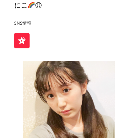
にこ
⚾︎
SNS情報