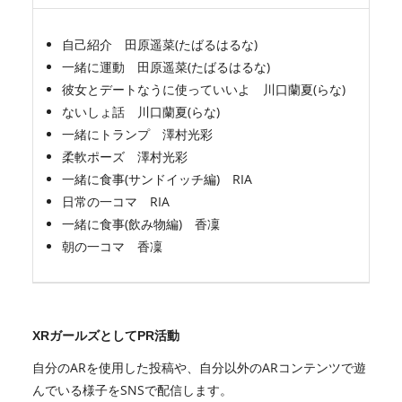
自己紹介 田原遥菜(たばるはるな)
一緒に運動 田原遥菜(たばるはるな)
彼女とデートなうに使っていいよ 川口蘭夏(らな)
ないしょ話 川口蘭夏(らな)
一緒にトランプ 澤村光彩
柔軟ポーズ 澤村光彩
一緒に食事(サンドイッチ編) RIA
日常の一コマ RIA
一緒に食事(飲み物編) 香凜
朝の一コマ 香凜
XRガールズとしてPR活動
自分のARを使用した投稿や、自分以外のARコンテンツで遊
んでいる様子をSNSで配信します。