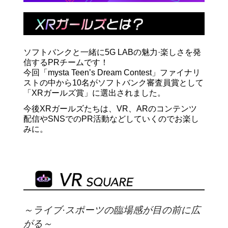
ソフトバンクと一緒に
5G LAB
の魅力·楽しさを発
信する
PR
チームです！
今回「
mysta Teen’s Dream Contest
」ファイナリ
ストの中から
10
名がソフトバンク審査員賞として
「
XR
ガールズ賞」に選出されました。
今後
XR
ガールズたちは、
VR、AR
のコンテンツ
配信や
SNS
での
PR
活動などしていくのでお楽し
みに。
～ライブ·スポーツの臨場感が目の前に広
がる～