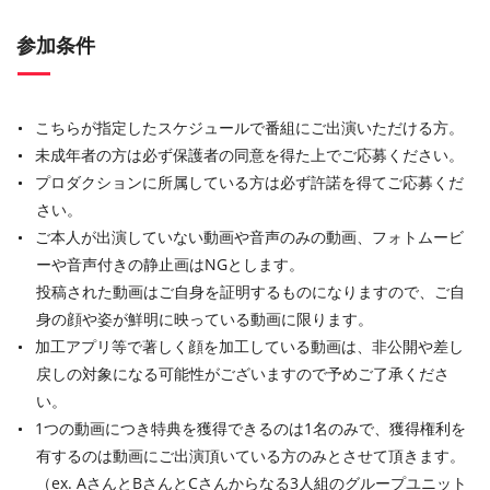
参加条件
こちらが指定したスケジュールで番組にご出演いただける方。
未成年者の方は必ず保護者の同意を得た上でご応募ください。
プロダクションに所属している方は必ず許諾を得てご応募くだ
さい。
ご本人が出演していない動画や音声のみの動画、フォトムービ
ーや音声付きの静止画はNGとします。
投稿された動画はご自身を証明するものになりますので、ご自
身の顔や姿が鮮明に映っている動画に限ります。
加工アプリ等で著しく顔を加工している動画は、非公開や差し
戻しの対象になる可能性がございますので予めご了承くださ
い。
1つの動画につき特典を獲得できるのは1名のみで、獲得権利を
有するのは動画にご出演頂いている方のみとさせて頂きます。
（ex. AさんとBさんとCさんからなる3人組のグループユニット